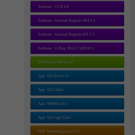
Software : CCE 4.0
Software : General Register MA 1.2
Software : General Register EN 1.2
Software : G.Reg. MA 2.2 (2010+)
S2G Excel Add in 2.0
App: S2G Excel Fx
App: S2G Table
App: MDM Calci
App: S2G Age Calci
PDF: Mastering Excel 2.0