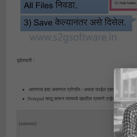
पूर्वतयारी :
आपणास हवा असणारा प्रोग्रॅम / अथवा फाईल एका वेगळ्या फोल्डर
Notepad चालू करून त्यामध्ये खालील प्रमाणे टाईप करा. अथवा
[autorun]
