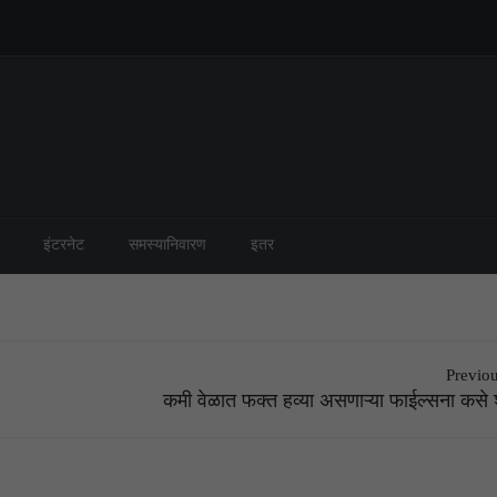
इंटरनेट
समस्यानिवारण
इतर
Previou
कमी वेळात फक्त हव्या असणाऱ्या फाईल्सना कसे 