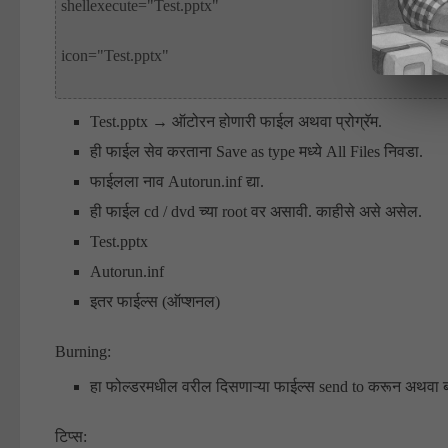
shellexecute="Test.pptx"

icon="Test.pptx"

Test.pptx → ऑटोरन होणारी फाईल अथवा प्रोग्रॅम.
ही फाईल सेव करताना Save as type मध्ये All Files निवडा.
फाईलला नाव Autorun.inf द्या.
ही फाईल cd / dvd च्या root वर असावी. काहीसे असे असेल.
Test.pptx
Autorun.inf
इतर फाईल्स (ऑप्शनल)
Burning:
हा फोल्डरमधील वरील दिसणाऱ्या फाईल्स send to करून अथवा बर्न
टिप्स: