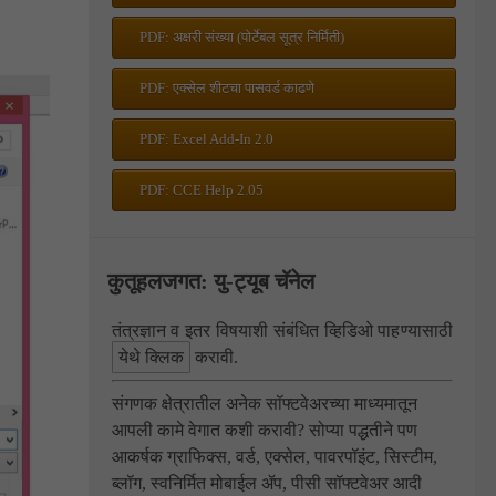
PDF: अक्षरी संख्या (पोर्टेबल सूत्र निर्मिती)
PDF: एक्सेल शीटचा पासवर्ड काढणे
PDF: Excel Add-In 2.0
PDF: CCE Help 2.05
कुतूहलजगत: यु-ट्यूब चॅनेल
तंत्रज्ञान व इतर विषयाशी संबंधित व्हिडिओ पाहण्यासाठी
येथे क्लिक
करावी.
संगणक क्षेत्रातील अनेक सॉफ्टवेअरच्या माध्यमातून
आपली कामे वेगात कशी करावी? सोप्या पद्धतीने पण
आकर्षक ग्राफिक्स, वर्ड, एक्सेल, पावरपॉइंट, सिस्टीम,
ब्लॉग, स्वनिर्मित मोबाईल ॲप, पीसी सॉफ्टवेअर आदी