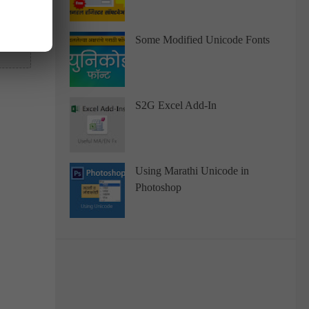
Some Modified Unicode Fonts
S2G Excel Add-In
Using Marathi Unicode in
Photoshop