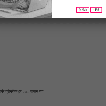
व्हिडीओ
माहिती
र प्रोग्रॅममधून burn करून घ्या.