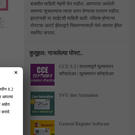
बाबतीत माहिती नेहमी येत राहील. आपणाला आलेली
समस्या सुचवल्यास त्यास उत्तर देण्याचा प्रयत्न राहील.
इतरांनाही या साईटची माहिती द्यावी.
पब्लिश होणाऱ्या
पोस्टचा अलर्ट ईमेलद्वारे मिळवण्यासाठी येथे आपला ईमेल
सबमिट करावा.
कुतूहल: गाजलेल्या पोस्ट..
CCE 9.3 | सातत्यपूर्ण मूल्यमापन
×
सॉफ्टवेअर | मूल्यमापन सॉफ्टवेअर
 नवीन 8.2
SVG line Animation
न आपल्या
े आहेत.
 करावे.
General Register Software