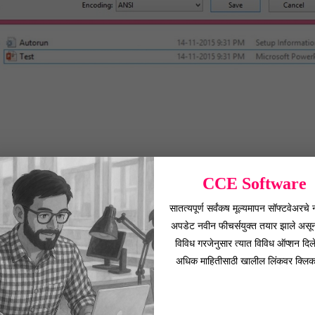
CCE Software
मध्ये कॉपी करून घ्या.
सातत्यपूर्ण सर्वंकष मूल्यमापन सॉफ्टवेअरचे
अपडेट नवीन फीचर्सयुक्त तयार झाले असू
 कॉपी करा.
विविध गरजेनुसार त्यात विविध ऑप्शन दिल
अधिक माहितीसाठी खालील लिंकवर क्लिक