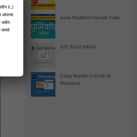
 नवीन 8.2
न आपल्या
Some Modified Unicode Fonts
े आहेत.
 करावे.
S2G Excel Add-In
Using Marathi Unicode in
Photoshop