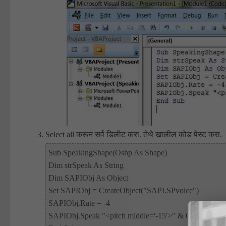
Select all करून सर्व डिलीट करा. तेथे खालील कोड पेस्ट करा.
Sub SpeakingShape(Oshp As Shape)

Dim strSpeak As String

Dim SAPIObj As Object

Set SAPIObj = CreateObject("SAPI.SPvoice")

SAPIObj.Rate = -4

SAPIObj.Speak "<pitch middle='-15'>" & Oshp.TextFr