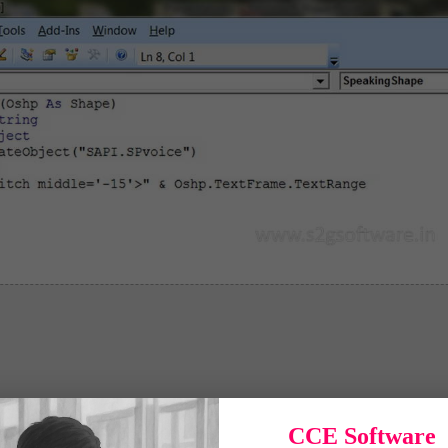
ame.TextRange

CCE Software