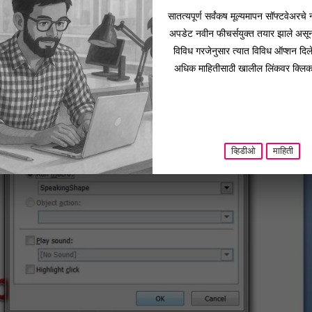
सातत्यपूर्ण सर्वंकष मूल्यमापन सॉफ्टवेअरचे
अपडेट नवीन फीचर्सयुक्त तयार झाले असू
विविध गरजेनुसार त्यात विविध ऑप्शन दिल
अधिक माहितीसाठी खालील लिंकवर क्लिक
व्हिडीओ
माहिती