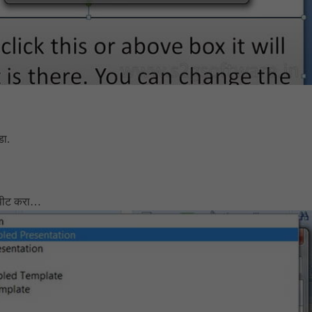
डा.
रिपीट करा…