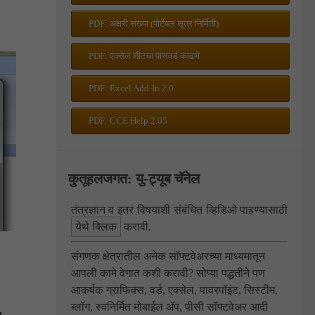
PDF: अक्षरी संख्या (पोर्टेबल सूत्र निर्मिती)
PDF: एक्सेल शीटचा पासवर्ड काढणे
PDF: Excel Add-In 2.0
PDF: CCE Help 2.05
कुतूहलजगत: यु-ट्यूब चॅनेल
तंत्रज्ञान व इतर विषयाशी संबंधित व्हिडिओ पाहण्यासाठी
येथे क्लिक
करावी.
संगणक क्षेत्रातील अनेक सॉफ्टवेअरच्या माध्यमातून
आपली कामे वेगात कशी करावी? सोप्या पद्धतीने पण
आकर्षक ग्राफिक्स, वर्ड, एक्सेल, पावरपॉइंट, सिस्टीम,
ब्लॉग, स्वनिर्मित मोबाईल ॲप, पीसी सॉफ्टवेअर आदी