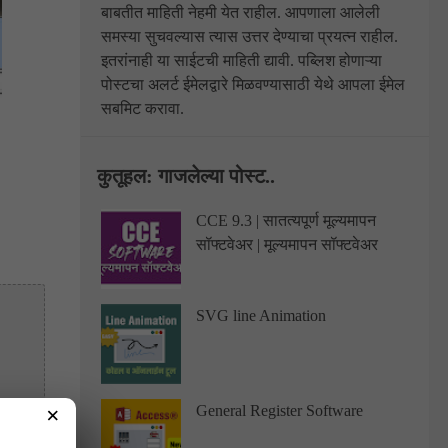
बाबतीत माहिती नेहमी येत राहील. आपणाला आलेली
समस्या सुचवल्यास त्यास उत्तर देण्याचा प्रयत्न राहील.
इतरांनाही या साईटची माहिती द्यावी.
पब्लिश होणाऱ्या
पोस्टचा अलर्ट ईमेलद्वारे मिळवण्यासाठी येथे आपला ईमेल
सबमिट करावा.
कुतूहल: गाजलेल्या पोस्ट..
CCE 9.3 | सातत्यपूर्ण मूल्यमापन
सॉफ्टवेअर | मूल्यमापन सॉफ्टवेअर
SVG line Animation
General Register Software
×