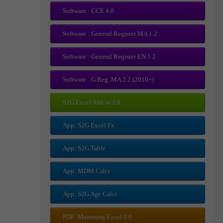
Software : CCE 4.0
Software : General Register MA 1.2
Software : General Register EN 1.2
Software : G.Reg. MA 2.2 (2010+)
S2G Excel Add in 2.0
App: S2G Excel Fx
App: S2G Table
App: MDM Calci
App: S2G Age Calci
PDF: Mastering Excel 2.0