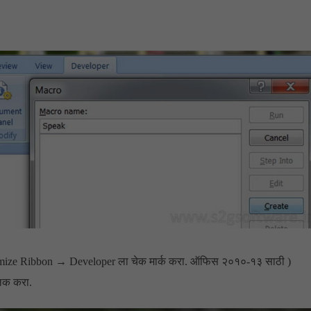
ize Ribbon → Developer ला चेक मार्क करा. ऑफिस २०१०-१३ साठी )
लिक करा.