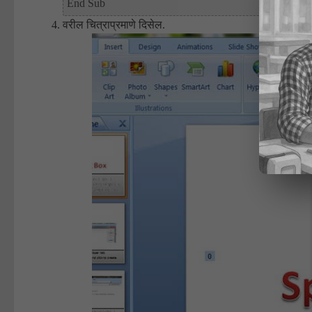
End Sub
वरील चित्राप्रमाणे दिसेल.