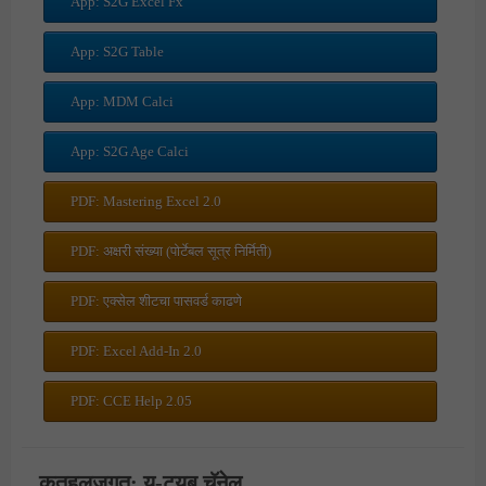
App: S2G Excel Fx
App: S2G Table
App: MDM Calci
App: S2G Age Calci
PDF: Mastering Excel 2.0
PDF: अक्षरी संख्या (पोर्टेबल सूत्र निर्मिती)
PDF: एक्सेल शीटचा पासवर्ड काढणे
PDF: Excel Add-In 2.0
PDF: CCE Help 2.05
कुतूहलजगत: यु-ट्यूब चॅनेल