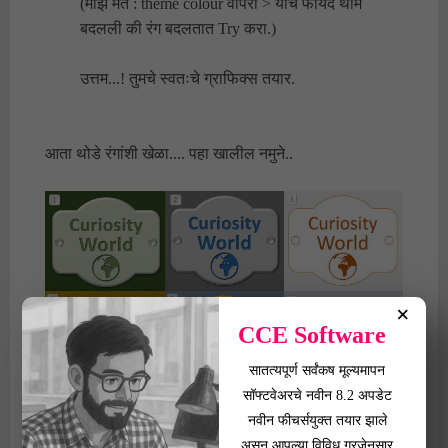
(माझे मत : theme colour वापरा > याचे फायदे थीम
बदलली की रंग बदलतात Try करा.)
उत्तम...! तुमचे स्वतःचे ग्राफिक्स तयार.
आता थोडे रंगांशी खेळा.... पहा खालील नमुने..
×
CCE Software
सातत्यपूर्ण सर्वंकष मूल्यमापन
सॉफ्टवेअरचे नवीन 8.2 अपडेट
नवीन फीचर्सयुक्त तयार झाले
असे प्रयोग मी CorelDraw मधे करत होतो. तेच पावरपॉइंट मध्ये
असून आपल्या विविध गरजेनुसार