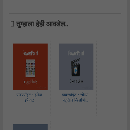
तुम्हाला हेही आवडेल..
पावरपॉइंट : इमेज
पावरपॉइंट : सोप्या
इफेक्ट
पद्धतीने व्हिडीओ..